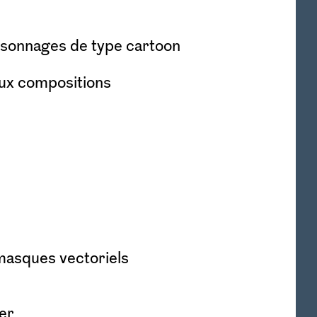
rsonnages de type cartoon
eux compositions
 masques vectoriels
er