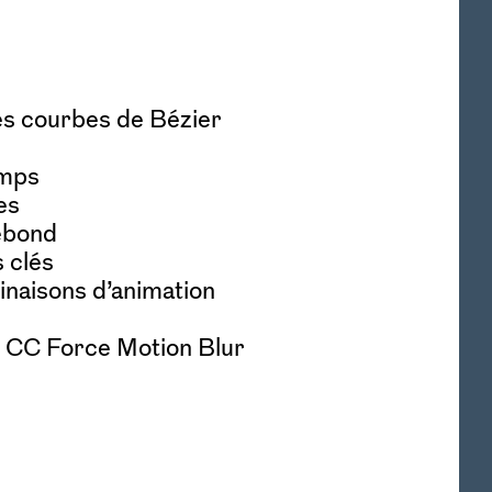
es courbes de Bézier
emps
es
rebond
s clés
naisons d’animation
c CC Force Motion Blur