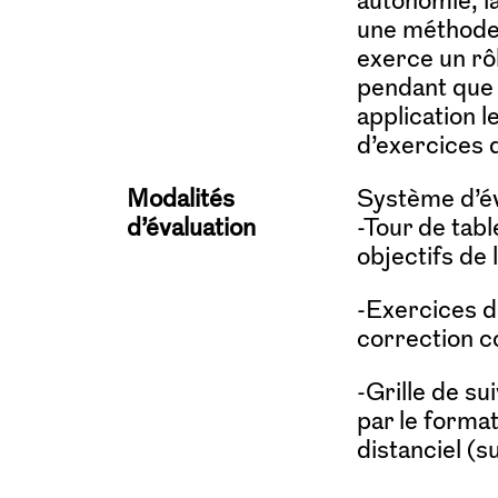
une méthode 
exerce un rôl
pendant que 
application 
d’exercices 
Modalités
Système d’év
d’évaluation
-Tour de tabl
objectifs de l
-Exercices d
correction co
-Grille de s
par le forma
distanciel (s