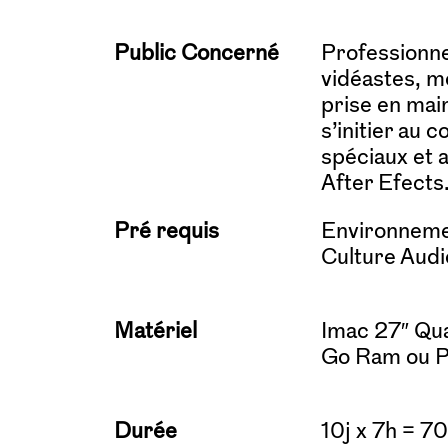
Public Concerné
Professionnel
vidéastes, m
prise en main
s’initier au 
spéciaux et 
After Efects
Pré requis
Environneme
Culture Audio
Matériel
Imac 27″ Qua
Go Ram ou P
Durée
10j x 7h = 7