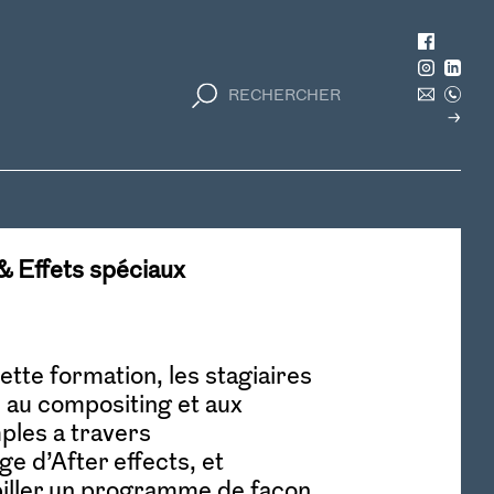
FX sur After Effects
 Effets spéciaux
cette formation, les stagiaires
s au compositing et aux
ples a travers
ge d’After effects, et
iller un programme de façon