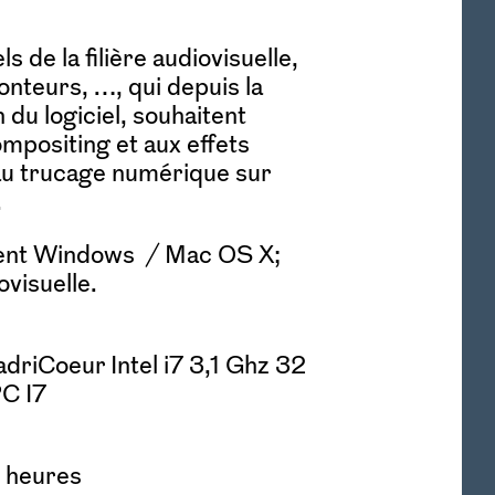
s de la filière audiovisuelle,
onteurs, …, qui depuis la
 du logiciel, souhaitent
compositing et aux effets
au trucage numérique sur
.
nt Windows / Mac OS X;
visuelle.
driCoeur Intel i7 3,1 Ghz 32
C I7
0 heures