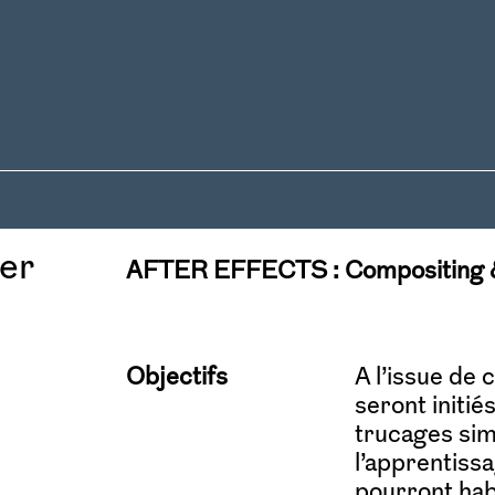
Image fixe ou animée
3D
Compositing et 
er
AFTER EFFECTS : Compositing &
Objectifs
A l’issue de 
seront initié
trucages sim
l’apprentissa
pourront hab